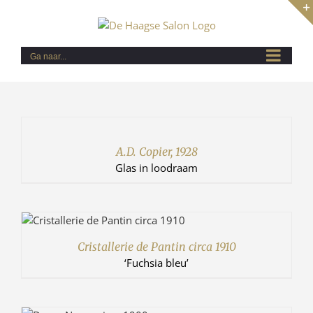
Ga
naar
inhoud
Ga naar...
DETAILS
A.D. Copier, 1928
Glas in loodraam
Cristallerie de Pantin circa 1910
‘Fuchsia bleu’